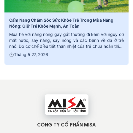
Cẩm Nang Chăm Sóc Sức Khỏe Trẻ Trong Mùa Nắng
Nóng: Giữ Trẻ Khỏe Mạnh, An Toàn
Mùa hè với nắng nóng gay gắt thường đi kèm với nguy cơ
mất nước, say nắng, say nóng và các bệnh về da ở trẻ
nhỏ. Do cơ chế điều tiết thân nhiệt của trẻ chưa hoàn thiện
như người lớn, việc chăm sóc cần được thực hiện một
Tháng 5 27, 2026
cách đặc biệt và chủ […]
CÔNG TY CỔ PHẦN MISA