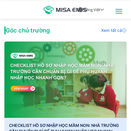
Tiếng Việt
Góc chủ trường
Xem tất cả
CHECKLIST HỒ SƠ NHẬP HỌC MẦM NON: NHÀ TRƯỜNG