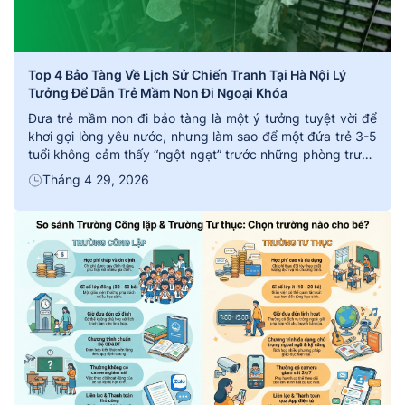
Top 4 Bảo Tàng Về Lịch Sử Chiến Tranh Tại Hà Nội Lý
Tưởng Để Dẫn Trẻ Mầm Non Đi Ngoại Khóa
Đưa trẻ mầm non đi bảo tàng là một ý tưởng tuyệt vời để
khơi gợi lòng yêu nước, nhưng làm sao để một đứa trẻ 3-5
tuổi không cảm thấy “ngột ngạt” trước những phòng trưng
bày kín mít hay những con số khô khan? Bí quyết nằm ở
Tháng 4 29, 2026
việc lựa chọn không gian mở và hiện […]