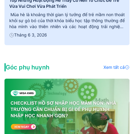
Top Những Hoạt Động Hè Thầy Cô Nên Tổ Chức Để Trẻ
Vừa Vui Chơi Vừa Phát Triển
Mùa hè là khoảng thời gian lý tưởng để trẻ mầm non thoát
khỏi sự gò bó của thời khóa biểu học tập thông thường để
hòa mình vào thiên nhiên và các hoạt động trải nghiệm.
Tuy nhiên, làm thế nào để xây dựng một kế hoạch hoạt
Tháng 6 3, 2026
động hè cho trẻ mầm non vừa […]
Góc phụ huynh
Xem tất cả