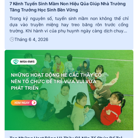
7 Kênh Tuyển Sinh Mầm Non Hiệu Qủa Giúp Nhà Trường
Tăng Trưởng Học Sinh Bền Vững
Trong kỷ nguyên số, tuyển sinh mầm non không thể chỉ
dựa vào truyền miệng hay treo băng rôn trước cổng
trường. Khi hành vi của phụ huynh ngày càng dịch chuyển
lên môi trường online, việc xây dựng sự hiện diện đa kênh
Tháng 6 4, 2026
trở thành yếu tố quyết định đến hiệu quả tuyển sinh. […]