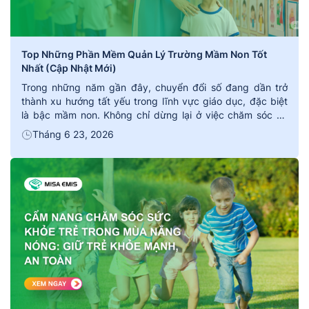
Top Những Phần Mềm Quản Lý Trường Mầm Non Tốt
Nhất (Cập Nhật Mới)
Trong những năm gần đây, chuyển đổi số đang dần trở
thành xu hướng tất yếu trong lĩnh vực giáo dục, đặc biệt
là bậc mầm non. Không chỉ dừng lại ở việc chăm sóc và
giảng dạy, các trường học ngày nay còn cần một hệ thống
Tháng 6 23, 2026
quản trị bài bản, minh bạch và […]