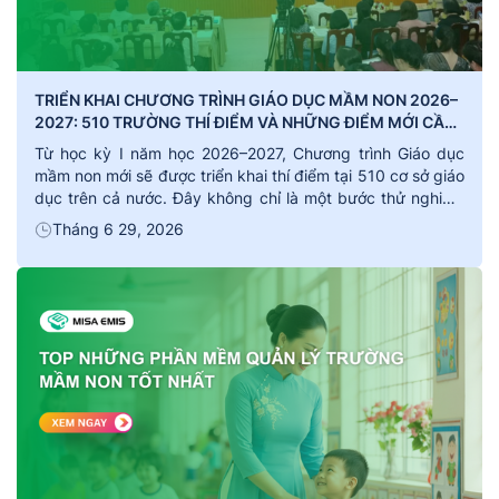
TRIỂN KHAI CHƯƠNG TRÌNH GIÁO DỤC MẦM NON 2026–
2027: 510 TRƯỜNG THÍ ĐIỂM VÀ NHỮNG ĐIỂM MỚI CẦN
BIẾT
Từ học kỳ I năm học 2026–2027, Chương trình Giáo dục
mầm non mới sẽ được triển khai thí điểm tại 510 cơ sở giáo
dục trên cả nước. Đây không chỉ là một bước thử nghiệm
chương trình, mà còn đánh dấu sự chuyển đổi quan trọng
Tháng 6 29, 2026
trong tư duy giáo dục mầm non […]