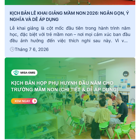
KỊCH BẢN LỄ KHAI GIẢNG MẦM NON 2026: NGẮN GỌN, Ý
NGHĨA VÀ DỄ ÁP DỤNG
Lễ khai giảng là cột mốc đầu tiên trong hành trình năm
học, đặc biệt với trẻ mầm non – nơi mọi cảm xúc ban đầu
đều ảnh hưởng đến việc thích nghi sau này. Vì vậy,
một kịch bản lễ khai giảng mầm non được chuẩn bị hợp lý
Tháng 7 6, 2026
sẽ giúp buổi lễ diễn ra nhẹ […]