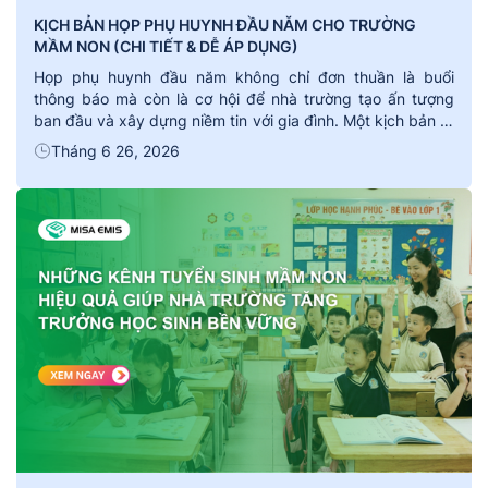
KỊCH BẢN HỌP PHỤ HUYNH ĐẦU NĂM CHO TRƯỜNG
MẦM NON (CHI TIẾT & DỄ ÁP DỤNG)
Họp phụ huynh đầu năm không chỉ đơn thuần là buổi
thông báo mà còn là cơ hội để nhà trường tạo ấn tượng
ban đầu và xây dựng niềm tin với gia đình. Một kịch bản rõ
ràng, có trình tự hợp lý sẽ giúp buổi họp diễn ra nhẹ
Tháng 6 26, 2026
nhàng, hiệu quả và […]