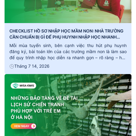
CHECKLIST HỒ SƠ NHẬP HỌC MẦM NON: NHÀ TRƯỜNG
CẦN CHUẨN BỊ GÌ ĐỂ PHỤ HUYNH NHẬP HỌC NHANH
GỌN?
Mỗi mùa tuyển sinh, bên cạnh việc thu hút phụ huynh
đăng ký, bài toán lớn của các trường mầm non là làm sao
để quy trình nhập học diễn ra nhanh gọn – rõ ràng – hạn
chế sai sót. Một checklist hồ sơ đầy đủ và quy trình hướng
Tháng 7 14, 2026
dẫn cụ thể không chỉ […]