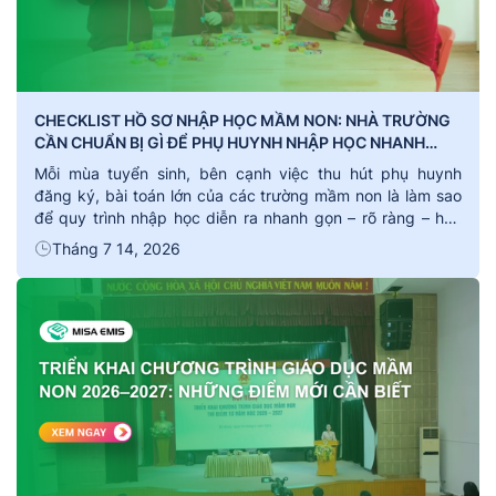
CHECKLIST HỒ SƠ NHẬP HỌC MẦM NON: NHÀ TRƯỜNG
CẦN CHUẨN BỊ GÌ ĐỂ PHỤ HUYNH NHẬP HỌC NHANH
GỌN?
Mỗi mùa tuyển sinh, bên cạnh việc thu hút phụ huynh
đăng ký, bài toán lớn của các trường mầm non là làm sao
để quy trình nhập học diễn ra nhanh gọn – rõ ràng – hạn
chế sai sót. Một checklist hồ sơ đầy đủ và quy trình hướng
Tháng 7 14, 2026
dẫn cụ thể không chỉ […]