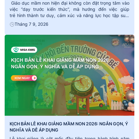
Giáo dục mầm non hiện đại không còn đặt trọng tâm vào
việc “dạy trước kiến thức”, mà hướng đến việc giúp
trẻ hình thành tư duy, cảm xúc và năng lực học tập suốt
đời. Nhiều phương pháp giáo dục tiên tiến trên thế giới đã
Tháng 7 9, 2026
chứng minh hiệu quả khi đặt trẻ vào trung […]
KỊCH BẢN LỄ KHAI GIẢNG MẦM NON 2026: NGẮN GỌN, Ý
NGHĨA VÀ DỄ ÁP DỤNG
Lễ khai giảng là cột mốc đầu tiên trong hành trình năm