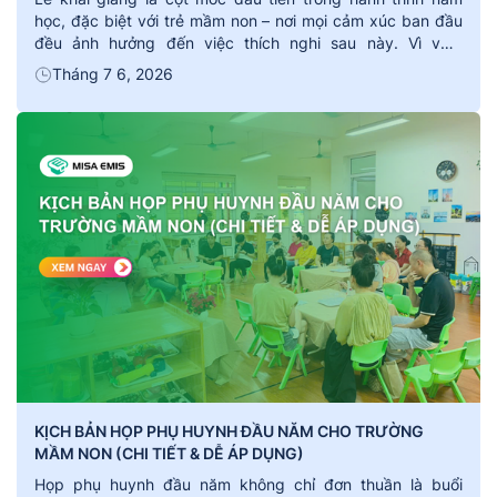
học, đặc biệt với trẻ mầm non – nơi mọi cảm xúc ban đầu
đều ảnh hưởng đến việc thích nghi sau này. Vì vậy,
một kịch bản lễ khai giảng mầm non được chuẩn bị hợp lý
Tháng 7 6, 2026
sẽ giúp buổi lễ diễn ra nhẹ […]
KỊCH BẢN HỌP PHỤ HUYNH ĐẦU NĂM CHO TRƯỜNG
MẦM NON (CHI TIẾT & DỄ ÁP DỤNG)
Họp phụ huynh đầu năm không chỉ đơn thuần là buổi