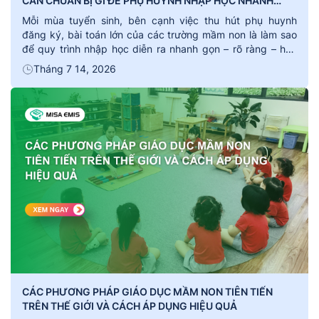
CẦN CHUẨN BỊ GÌ ĐỂ PHỤ HUYNH NHẬP HỌC NHANH
GỌN?
Mỗi mùa tuyển sinh, bên cạnh việc thu hút phụ huynh
đăng ký, bài toán lớn của các trường mầm non là làm sao
để quy trình nhập học diễn ra nhanh gọn – rõ ràng – hạn
chế sai sót. Một checklist hồ sơ đầy đủ và quy trình hướng
Tháng 7 14, 2026
dẫn cụ thể không chỉ […]
CÁC PHƯƠNG PHÁP GIÁO DỤC MẦM NON TIÊN TIẾN
TRÊN THẾ GIỚI VÀ CÁCH ÁP DỤNG HIỆU QUẢ